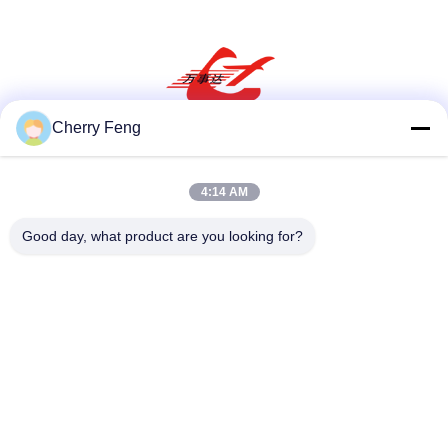
Cherry Feng
सोशल मीडिया
4:14 AM
Good day, what product are you looking for?
त्वरित संपर्क
टेलीफोन
86-135-84177887
ई-मेल
sales@balerofchina.com
पता