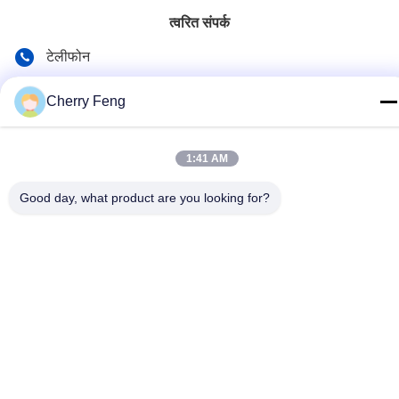
त्वरित संपर्क
टेलीफोन
86-135-84177887
Cherry Feng
ई-मेल
sales@balerofchina.com
1:41 AM
पता
Good day, what product are you looking for?
गोपनीयता नीति
|
साइटमैप
चीन अच्छा गुणवत्ता स्क्रैप मेटल बेलर आपूर्तिकर्ता. कॉपीराइट © 2016-2026
Jiangsu Wanshida Hydraulic Machinery Co., Ltd . सब सभी अधिकार
सुरक्षित.