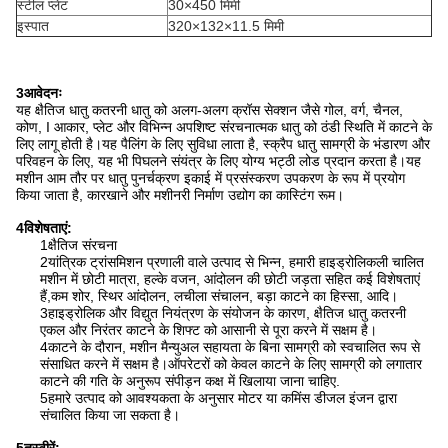
स्टील प्लेट
30×450 मिमी
इस्पात
320×132×11.5 मिमी
3आवेदनः
यह क्षैतिज धातु कतरनी धातु को अलग-अलग क्रॉस सेक्शन जैसे गोल, वर्ग, चैनल,
कोण, I आकार, प्लेट और विभिन्न अपशिष्ट संरचनात्मक धातु को ठंडी स्थिति में काटने के
लिए लागू होती है।यह पैलिंग के लिए सुविधा लाता है, स्क्रैप धातु सामग्री के भंडारण और
परिवहन के लिए, यह भी पिघलने संयंत्र के लिए योग्य भट्ठी लोड प्रदान करता है।यह
मशीन आम तौर पर धातु पुनर्चक्रण इकाई में प्रसंस्करण उपकरण के रूप में प्रयोग
किया जाता है, कारखाने और मशीनरी निर्माण उद्योग का कास्टिंग रूम।
4विशेषताएं:
1क्षैतिज संरचना
2यांत्रिक ट्रांसमिशन प्रणाली वाले उत्पाद से भिन्न, हमारी हाइड्रोलिकली चालित
मशीन में छोटी मात्रा, हल्के वजन, आंदोलन की छोटी जड़ता सहित कई विशेषताएं
हैं,कम शोर, स्थिर आंदोलन, लचीला संचालन, बड़ा काटने का हिस्सा, आदि।
3हाइड्रोलिक और विद्युत नियंत्रण के संयोजन के कारण, क्षैतिज धातु कतरनी
एकल और निरंतर काटने के शिफ्ट को आसानी से पूरा करने में सक्षम है।
4काटने के दौरान, मशीन मैन्युअल सहायता के बिना सामग्री को स्वचालित रूप से
संसाधित करने में सक्षम है।ऑपरेटरों को केवल काटने के लिए सामग्री को लगातार
काटने की गति के अनुरूप संपीड़न कक्ष में खिलाया जाना चाहिए.
5हमारे उत्पाद को आवश्यकता के अनुसार मोटर या कमिंस डीजल इंजन द्वारा
संचालित किया जा सकता है।