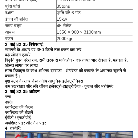
प्रेस फोर्स
35tons
दक्षता
प्रति घंटे 6 गांठ
इंजन की शक्ति
15kw
समय चक्र
45 सेकंड
आयाम
1350 × 900 × 3100mm
वजन
2000kgs
2. वाई 82-35 विशेषताएं:
सामग्री के आधार पर 350 किलो तक वजन कम करें
बड़े लोडिंग एपर्चर
विकृति मुक्त प्रेस राम, सभी तरफ से मार्गदर्शन - एक तरफा भार रोकता है, पहनता है,
औसत लागत पर लागत
ताला डिवाइस के साथ अभिनव दरवाजा - ऑपरेटर को दरवाजे के अचानक खुलने से
बचाता है।
पुश बटन के साथ विश्वसनीय आधुनिक इलेक्ट्रॉनिक्स
कम रखरखाव और लंबे जीवन इलेक्ट्रो-हाइड्रोलिक - कुशल और भरोसेमंद
3. वाई 82-35 आवेदन
गत्ता
दफ़्ती
प्लास्टिक की फिल्म
प्लास्टिक की बोतलें
ईपीटी / एचडीपीई
अपशिष्ट पत्र और नेस पत्र
4. तस्वीरें: