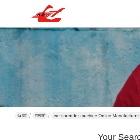
घर
उत्पादों
car shredder machine Online Manufacturer
Your Sear