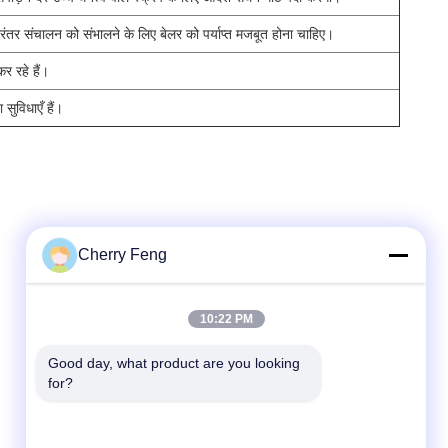
िरंतर संचालन को संभालने के लिए बेलर को पर्याप्त मजबूत होना चाहिए।
र रहे हैं।
सुविधाएँ हैं।
Cherry Feng
त्वरित संपर्क
10:22 PM
टेलीफोन
Good day, what product are you looking 
for?
86-135-84177887
ई-मेल
sales@balerofchina.com