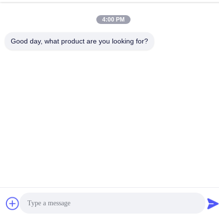
ई-मेल
sales@balerofchina.com
4:00 PM
पता
Good day, what product are you looking for?
गोपनीयता नीति
|
साइटमैप
चीन अच्छा गुणवत्ता स्क्रैप मेटल बेलर आपूर्तिकर्ता. कॉपीराइट © 2016-2026
Jiangsu Wanshida Hydraulic Machinery Co., Ltd . सब सभी अधिकार
सुरक्षित.