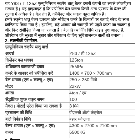
यह Y83 / T-125Z एल्यूमिनियम स्क्रैप धातु बेलर हमारी कंपनी का सबसे लोकप्रिय
उत्पाद है। यह हाइलाइट है कि संपीड़ित बेल घनत्व किसी अन्य प्रकार के बेलर की
तुलना में अधिक है। बेल तंग है, कॉम्पैक्ट और घनत्व बहुत अधिक है।
हमारे स्क्रैप धातु बेलर ढक्कन और संपीड़न कमरे के किनारों पर कताई ब्लेड के साथ
कॉन्फ़िगर किया गया है। इसलिए, बड़े आकार की सामग्री को पहले काटा जा सकता है
और फिर संपीड़ित किया जा सकता है। बेल डिस्चार्जिंग विधि साइड पुश आउट है,
ऑपरेशन की सुरक्षा में सुधार और परिवहन के लिए सुविधाजनक बालों को बनाना।
2. तकनीकी पैरामीटर:
एल्यूमिनियम स्क्रैप धातु बार्स
आदर्श
Y83 / टी 125Z
सिलेंडर बल धक्का
125ton
अधिकतम कामकाजी दबाव
25MPa
कमरे के आकार को संपीड़ित करें
1400 × 700 × 700mm
बेल आयाम (एल
×
डब्ल्यू
×
एच)
250 × 250 मिमी
मोटर
22kW
क्षमता
4ton / एच
सैद्धांतिक शुष्क चक्र समय
100
मैक्स।
मोटाई प्रेस किया जा सकता है
3 मिमी
प्रचालन की विधि
पीएलसी ऑटो कंट्रोल
बाले निर्वहन विधि
बहार धकेलना
बेलर आयाम (एल
×
डब्ल्यू
×
एच)
4300 × 2700 × 2100mm
वजन
6500KG