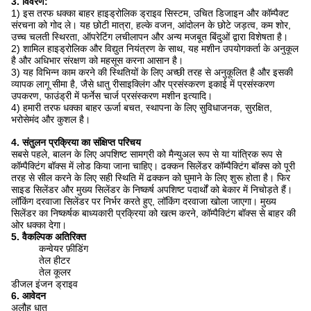
3.
विवरण:
1) इस तरफ धक्का बाहर हाइड्रोलिक ड्राइव सिस्टम, उचित डिजाइन और कॉम्पैक्ट
संरचना को गोद ले। यह छोटी मात्रा, हल्के वजन, आंदोलन के छोटे जड़त्व, कम शोर,
उच्च चलती स्थिरता, ऑपरेटिंग लचीलापन और अन्य मजबूत बिंदुओं द्वारा विशेषता है।
2) शामिल हाइड्रोलिक और विद्युत नियंत्रण के साथ, यह मशीन उपयोगकर्ता के अनुकूल
है और अधिभार संरक्षण को महसूस करना आसान है।
3) यह विभिन्न काम करने की स्थितियों के लिए अच्छी तरह से अनुकूलित है और इसकी
व्यापक लागू सीमा है, जैसे धातु रीसाइक्लिंग और प्रसंस्करण इकाई में प्रसंस्करण
उपकरण, फाउंड्री में फर्नेस चार्ज प्रसंस्करण मशीन इत्यादि।
4) हमारी तरफ धक्का बाहर ऊर्जा बचत, स्थापना के लिए सुविधाजनक, सुरक्षित,
भरोसेमंद और कुशल है।
4. संतुलन प्रक्रिया का संक्षिप्त परिचय
सबसे पहले, बालन के लिए अपशिष्ट सामग्री को मैन्युअल रूप से या यांत्रिक रूप से
कॉम्पैक्टिंग बॉक्स में लोड किया जाना चाहिए। ढक्कन सिलेंडर कॉम्पैक्टिंग बॉक्स को पूरी
तरह से सील करने के लिए सही स्थिति में ढक्कन को घुमाने के लिए शुरू होता है। फिर
साइड सिलेंडर और मुख्य सिलेंडर के निष्कर्ष अपशिष्ट पदार्थों को बेकार में निचोड़ते हैं।
लॉकिंग दरवाजा सिलेंडर पर निर्भर करते हुए, लॉकिंग दरवाजा खोला जाएगा। मुख्य
सिलेंडर का निष्कर्षक बाध्यकारी प्रक्रिया को खत्म करने, कॉम्पैक्टिंग बॉक्स से बाहर की
ओर धक्का देगा।
5. वैकल्पिक अतिरिक्त
कन्वेयर फ़ीडिंग
तेल हीटर
तेल कूलर
डीजल इंजन ड्राइव
6. आवेदन
अलौह धातु