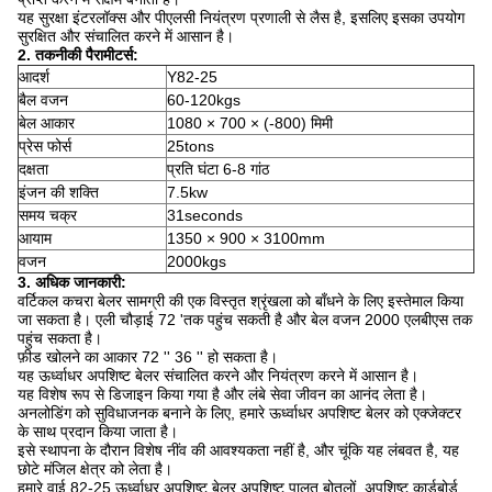
यह सुरक्षा इंटरलॉक्स और पीएलसी नियंत्रण प्रणाली से लैस है, इसलिए इसका उपयोग
सुरक्षित और संचालित करने में आसान है।
2.
तकनीकी पैरामीटर्स:
आदर्श
Y82-25
बैल वजन
60-120kgs
बेल आकार
1080 × 700 × (-800) मिमी
प्रेस फोर्स
25tons
दक्षता
प्रति घंटा 6-8 गांठ
इंजन की शक्ति
7.5kw
समय चक्र
31seconds
आयाम
1350 × 900 × 3100mm
वजन
2000kgs
3. अधिक जानकारी:
वर्टिकल कचरा बेलर सामग्री की एक विस्तृत श्रृंखला को बाँधने के लिए इस्तेमाल किया
जा सकता है।
एली चौड़ाई 72 'तक पहुंच सकती है और बेल वजन 2000 एलबीएस तक
पहुंच सकता है।
फ़ीड खोलने का आकार 72 '' 36 '' हो सकता है।
यह ऊर्ध्वाधर अपशिष्ट बेलर संचालित करने और नियंत्रण करने में आसान है।
यह विशेष रूप से डिजाइन किया गया है और लंबे सेवा जीवन का आनंद लेता है।
अनलोडिंग को सुविधाजनक बनाने के लिए, हमारे ऊर्ध्वाधर अपशिष्ट बेलर को एक्जेक्टर
के साथ प्रदान किया जाता है।
इसे स्थापना के दौरान विशेष नींव की आवश्यकता नहीं है, और चूंकि यह लंबवत है, यह
छोटे मंजिल क्षेत्र को लेता है।
हमारे वाई 82-25 ऊर्ध्वाधर अपशिष्ट बेलर अपशिष्ट पालतू बोतलों, अपशिष्ट कार्डबोर्ड,