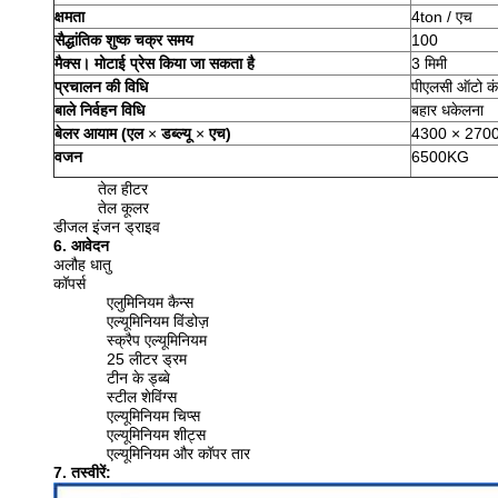
क्षमता
4ton / एच
सैद्धांतिक शुष्क चक्र समय
100
मैक्स।
मोटाई प्रेस किया जा सकता है
3 मिमी
प्रचालन की विधि
पीएलसी ऑटो कं
बाले निर्वहन विधि
बहार धकेलना
बेलर आयाम (एल
×
डब्ल्यू
×
एच)
4300 × 270
वजन
6500KG
तेल हीटर
तेल कूलर
डीजल इंजन ड्राइव
6. आवेदन
अलौह धातु
कॉपर्स
एलुमिनियम कैन्स
एल्यूमिनियम विंडोज़
स्क्रैप एल्यूमिनियम
25 लीटर ड्रम
टीन के ड्ब्बे
स्टील शेविंग्स
एल्यूमिनियम चिप्स
एल्यूमिनियम शीट्स
एल्यूमिनियम और कॉपर तार
7. तस्वीरें: