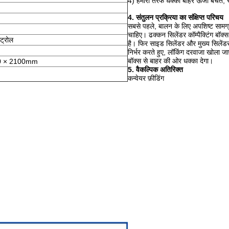
4) हमारी तरफ धक्का बाहर ऊर्जा बचत, स
4. संतुलन प्रक्रिया का संक्षिप्त परिचय
सबसे पहले, बालन के लिए अपशिष्ट सामग्री 
चाहिए।
ढक्कन सिलेंडर कॉम्पैक्टिंग बॉक्
ट्रोल
है।
फिर साइड सिलेंडर और मुख्य सिलेंडर के 
निर्भर करते हुए, लॉकिंग दरवाजा खोला ज
बॉक्स से बाहर की ओर धक्का देगा।
0 × 2100mm
5. वैकल्पिक अतिरिक्त
कन्वेयर फ़ीडिंग