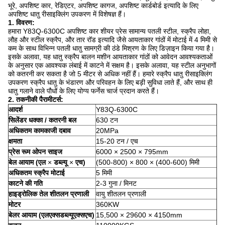
भूरे, अपशिष्ट कार, रेडिएटर, अपशिष्ट कागज, अपशिष्ट कार्डबोर्ड इत्यादि के लिए
अपशिष्ट धातु रीसाइक्लिंग उपकरण में विशेषज्ञ हैं।
1. विवरण:
हमारा Y83Q-6300C अपशिष्ट कार शीयर प्रेस सामान्य पतली स्टील, स्क्रैप लोहा,
लौह और स्टील स्क्रैप, और तार रॉड इत्यादि जैसे आयताकार गांठों में मोटाई में 4 मिमी से
कम के साथ विभिन्न पतली धातु सामग्री की ठंडे मिश्रण के लिए डिज़ाइन किया गया है।
इसके अलावा, यह धातु स्क्रैप बालन मशीन आयताकार गांठों को आवेदन आवश्यकताओं
के अनुसार एक आवश्यक लंबाई में काटने में सक्षम है।
इसके अलावा, यह स्टील अनुभागों
को कतरनी कर सकता है जो 5 मीटर से अधिक नहीं हैं।
हमारे स्क्रैप धातु रीसाइक्लिंग
उपकरण स्क्रैप धातु के भंडारण और परिवहन के लिए बड़ी सुविधा लाते हैं, और साथ ही
धातु गलाने वाले पौधों के लिए योग्य फर्नेस चार्ज प्रदान करते हैं।
2. तकनीकी पैरामीटर्स:
आदर्श
Y83Q-6300C
सिलेंडर धक्का / कतरनी बल
630 टन
अधिकतम कामकाजी दबाव
20MPa
क्षमता
15-20 टन / एच
प्रेस रूम ओपन साइज
6000 × 2500 × 795mm
बेल आयाम (एल
×
डब्ल्यू
×
एच)
(500-800) × 800 × (400-600) मिमी
अधिकतम स्क्रैप मोटाई
5 मिमी
काटने की गति
2-3 गुना / मिनट
हाइड्रोलिक तेल शीतलन प्रणाली
वायु शीतलन प्रणाली
मोटर
360KW
बेलर आयाम (एलएक्सडब्ल्यूएक्सएच)
15,500 × 29600 × 4150mm