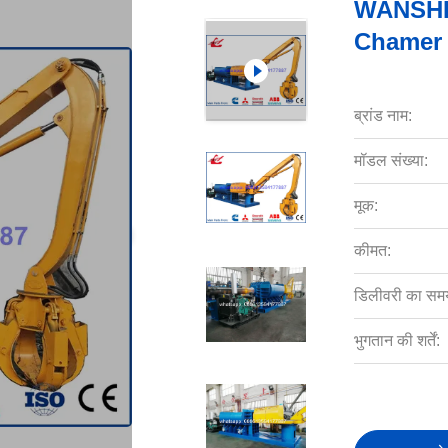
WANSHIDA 
Chamer P
ब्रांड नाम:
मॉडल संख्या:
मूक:
कीमत:
डिलीवरी का सम
भुगतान की शर्तें: