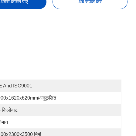
अच्छी कीमत पाएं
अब संपर्क करें
E And ISO9001
000x1620x620mm/अनुकूलित
 किलोवाट
िमान
00x2300x3500 मिमी