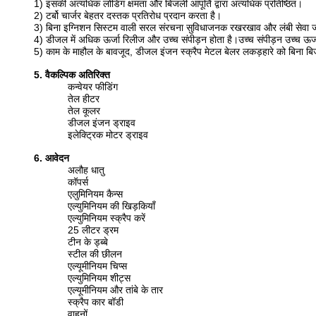
1) इसकी अत्यधिक लोडिंग क्षमता और बिजली आपूर्ति द्वारा अत्यधिक प्रतिष्ठित।
2) टर्बो चार्जर बेहतर दस्तक प्रतिरोध प्रदान करता है।
3) बिना इग्निशन सिस्टम वाली सरल संरचना सुविधाजनक रखरखाव और लंबी सेवा ज
4) डीजल में अधिक ऊर्जा रिलीज और उच्च संपीड़न होता है।उच्च संपीड़न उच्च ऊर्
5) काम के माहौल के बावजूद, डीजल इंजन स्क्रैप मेटल बेलर लकड़हारे को बिना बिज
5. वैकल्पिक अतिरिक्त
कन्वेयर फीडिंग
तेल हीटर
तेल कूलर
डीजल इंजन ड्राइव
इलेक्ट्रिक मोटर ड्राइव
6. आवेदन
अलौह धातु
कॉपर्स
एलुमिनियम कैन्स
एल्युमिनियम की खिड़कियाँ
एल्युमिनियम स्क्रैप करें
25 लीटर ड्रम
टीन के ड्ब्बे
स्टील की छीलन
एल्यूमीनियम चिप्स
एल्युमिनियम शीट्स
एल्यूमीनियम और तांबे के तार
स्क्रैप कार बॉडी
वाहनों