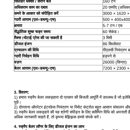
सिलेंडर धक्का / कर्तन बल
160 टन
अधिकतम काम का दबाव
20 एमपीए (अधिकत
कमरे के आकार को संपीड़ित करें
3000 × 1620 × 
गठरी आयाम (एल
×
डब्ल्यू
×
एच)
500 × 400x400 
क्षमता
5-7 टन / एच
सैद्धांतिक शुष्क चक्र समय
60 सेकंड।
मैक्स।मोटाई प्रेस की जा सकती है
3 मिमी
डीजल इंजन
86 किलोवाट
प्रचालन की विधि
पीएलसी नियंत्रण ब
गठरी निर्वहन विधि
हड़पने से
वज़न
26000 (किग्रा)
बेलर आयाम (एल
×
डब्ल्यू
×
एच)
7200 × 2300 × 
3. विवरण:
1) हमारा स्क्रैप बेलर लकड़हारा दो प्रकार की बिजली आपूर्ति में उपलब्ध है जो इ
पूछें।
2) दोस्ताना ऑपरेटर इंटरफ़ेस नियंत्रण या रिमोट कंट्रोल बहुत आसान संचालन औ
3) स्क्रैप बेलर लकड़हारे की यह श्रेणी संपीड़न के लिए क्लैम्पिंग विधि को अपन
अधिक जानकारी चाहते हैं, तो कृपया बेझिझक हमसे संपर्क करें।
4. स्क्रैप बेलर लॉगर के लिए डीजल इंजन का लाभ