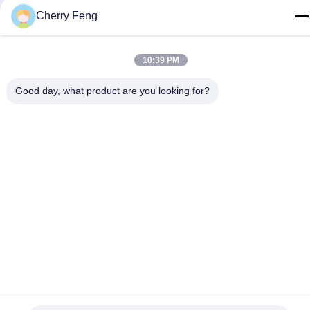
86-135-84177887
Cherry Feng
ई-मेल
sales@balerofchina.com
10:39 PM
पता
Good day, what product are you looking for?
गोपनीयता नीति
|
साइटमैप
चीन अच्छा गुणवत्ता स्क्रैप मेटल बेलर आपूर्तिकर्ता. कॉपीराइट © 2016-2026
Jiangsu Wanshida Hydraulic Machinery Co., Ltd . सब सभी अधिकार
सुरक्षित.