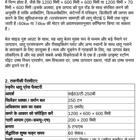
में भिन्न होता है, जैसे कि 1200 मिमी × 600 मिमी × 600 मिमी या 1200 मिमी × 70
मिमी × 600 मिमी।इसके अलावा, इस उत्पाद को पुल रॉड के साथ संरचित करने की
अनुमति है ताकि असेंबलिंग, डिसअसेंबलिंग, कंटेनरों में परिवहन, डिलीवरी की लागत कम
करने के लिए सुविधाजनक हो।प्रसंस्करण सामग्री की लागू मोटाई 5 मिमी तक पहुंच
जाती है।60kw या 74kw की मोटर को आवश्यकतानुसार कॉन्फ़िगर किया जा सकता
है।
बेल साइड पुश आउट के साथ, यह धातु बेलर मुख्य रूप से मध्यम और बड़े पैमाने पर
उत्पादन, धातु प्रसंस्करण और रीसाइक्लिंग प्लांट और अन्य स्थानों के साथ धातु गलाने
के कारखाने के लिए उपयुक्त है।रूस और यूक्रेन में ग्राहकों के लिए, यह उत्पाद बेहद
लोकप्रिय है और यह हमारे सबसे अच्छे विक्रेताओं में से एक है।इसके उत्कृष्ट स्टॉन्ग
पॉइंट उच्च स्थिर प्रदर्शन, कम विफलता दर, उच्च उत्पादन दक्षता, गांठों का उच्च घनत्व
और इतने पर हैं।
2. तकनीकी पैरामीटर:
स्क्रैप धातु प्रेस फैक्टरी
आदर्श
वाई83/टी-250बी
सिलेंडर धक्का / कर्तन बल
250 टन
अधिकतम काम का दबाव
25 एमपीए
कमरे के आकार को संपीड़ित करें
1200 × 600 × 600 मिमी
गठरी आयाम (एल
×
डब्ल्यू
×
एच)
200 × 200 मिमी
क्षमता
5 टन/एच
सैद्धांतिक शुष्क चक्र समय
60 सेकंड।
गठरी घनत्व
4000 किग्रा / एम 3 (कॉपर स्क्रैप) से बड़ा