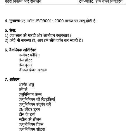
गठरी निर्वहन और संचालन
टर्न-आउट, हाथ वाल्व नियंत्रण
4. गुणवत्ता:
यह मशीन ISO9001: 2000 मानक पर लागू होती है।
5. सेवा:
1) एक साल की गारंटी और आजीवन रखरखाव।
2) कोई भी समस्या हो, आप हमें सीधे कॉल कर सकते हैं।
6. वैकल्पिक अतिरिक्त
कन्वेयर फीडिंग
तेल हीटर
तेल कूलर
डीजल इंजन ड्राइव
7. आवेदन
अलौह धातु
कॉपर्स
एलुमिनियम कैन्स
एल्युमिनियम की खिड़कियाँ
एल्युमिनियम स्क्रैप करें
25 लीटर ड्रम
टीन के ड्ब्बे
स्टील की छीलन
एल्यूमीनियम चिप्स
एल्युमिनियम शीट्स