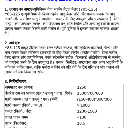
1. उत्पाद का नाम:
एल्युमिनियम कैन स्क्रैप मेटल बेलर (Y83-125)
Y83-125 एल्युमीनियम के डिब्बे स्क्रैप धातु बेलर छोटे और मध्यम आकार के धातु
गलाने और अपशिष्ट धातु रीसाइक्लिंग संयंत्र के लिए उपयुक्त उचित उपकरण है।छोटी
मात्रा, कम उत्पादन लागत, कम विफलता दर, छोटे निवेश और अन्य खूबियों के कारण
उत्पाद सबसे ज्यादा बिकने वाली मशीन है।पूरी दुनिया में इसका व्यापक ग्राहक आधार
है।
2. आवेदन:
Y83-125 हाइड्रोलिक मेटल बेलर स्टील प्लांट्स, रीसाइक्लिंग कंपनियों, फेरस और
नॉन-फेरस मेटल स्मेल्टिंग इंडस्ट्री के लिए मेटल स्क्रैप (स्टील पेयरिंग, वेस्ट स्टील,
वेस्ट कॉपर और एल्युमिनियम, वेस्ट स्टेनलेस स्टील, डिस्कार्ड ऑटोमोबाइल्स से स्क्रैप)
को कंप्रेस करने के लिए उपयुक्त है। घनाभ, सिलेंडर, अष्टकोना और अन्य आकृतियों के
स्वीकार्य फर्नेस चार्ज, ताकि फर्नेस चार्जिंग को गति देने के लिए परिवहन और गलाने की
लागत को कम किया जा सके।
3. निर्दिष्टीकरण:
नाममात्र बल (केएन)
1250
कंप्रेस रूम का आयाम (एल * डब्ल्यू * एच) (मिमी)
1500*700*600
गठरी आयाम (एल * डब्ल्यू * एच) (मिमी)
(150-400)*300*300
गठरी घनत्व (किलो / एम 3)
> 1800
क्षमता (किलो / घंटा)
1200-1500
एकल चक्र समय
<100
पावर (किलोवाट)
18.5