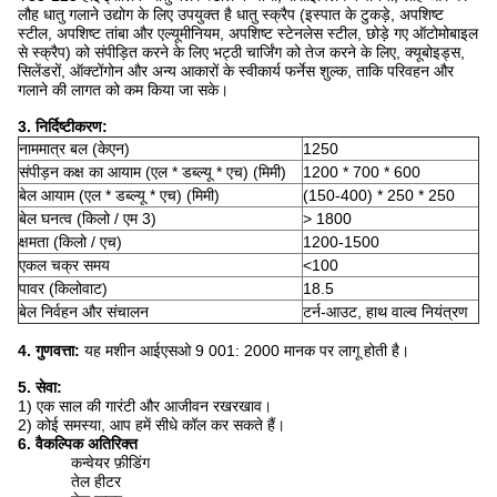
लौह धातु गलाने उद्योग के लिए उपयुक्त है धातु स्क्रैप (इस्पात के टुकड़े, अपशिष्ट
स्टील, अपशिष्ट तांबा और एल्यूमीनियम, अपशिष्ट स्टेनलेस स्टील, छोड़े गए ऑटोमोबाइल
से स्क्रैप) को संपीड़ित करने के लिए भट्ठी चार्जिंग को तेज करने के लिए, क्यूबोइड्स,
सिलेंडरों, ऑक्टोंगोन और अन्य आकारों के स्वीकार्य फर्नेस शुल्क, ताकि परिवहन और
गलाने की लागत को कम किया जा सके।
3. निर्दिष्टीकरण:
नाममात्र बल (केएन)
1250
संपीड़न कक्ष का आयाम (एल * डब्ल्यू * एच) (मिमी)
1200 * 700 * 600
बेल आयाम (एल * डब्ल्यू * एच) (मिमी)
(150-400) * 250 * 250
बेल घनत्व (किलो / एम 3)
> 1800
क्षमता (किलो / एच)
1200-1500
एकल चक्र समय
<100
पावर (किलोवाट)
18.5
बेल निर्वहन और संचालन
टर्न-आउट, हाथ वाल्व नियंत्रण
4. गुणवत्ता:
यह मशीन आईएसओ 9 001: 2000 मानक पर लागू होती है।
5. सेवा:
1) एक साल की गारंटी और आजीवन रखरखाव।
2) कोई समस्या, आप हमें सीधे कॉल कर सकते हैं।
6. वैकल्पिक अतिरिक्त
कन्वेयर फ़ीडिंग
तेल हीटर