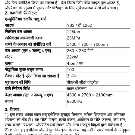
और फिर संपीड़ित किया जा सकता है।
बेल डिस्चार्जिंग विधि साइड पुश आउट है,
ऑपरेशन की सुरक्षा में सुधार और परिवहन के लिए सुविधाजनक बालों को बनाना।
2. तकनीकी पैरामीटर:
एल्यूमिनियम स्क्रैप धातु बार्स
आदर्श
Y83 / टी 125Z
सिलेंडर बल धक्का
125ton
अधिकतम कामकाजी दबाव
25MPa
कमरे के आकार को संपीड़ित करें
1400 × 700 × 700mm
बेल आयाम (एल
×
डब्ल्यू
×
एच)
250 × 250 मिमी
मोटर
22kW
क्षमता
4ton / एच
सैद्धांतिक शुष्क चक्र समय
100
मैक्स।
मोटाई प्रेस किया जा सकता है
3 मिमी
प्रचालन की विधि
पीएलसी ऑटो कंट्रोल
बाले निर्वहन विधि
बहार धकेलना
बेलर आयाम (एल
×
डब्ल्यू
×
एच)
4300 × 2700 × 2100mm
वजन
6500KG
3. विवरण:
1) इस तरफ धक्का बाहर हाइड्रोलिक ड्राइव सिस्टम, उचित डिजाइन और कॉम्पैक्ट
संरचना को गोद ले।
यह छोटी मात्रा, हल्के वजन, आंदोलन के छोटे जड़त्व, कम शोर,
उच्च चलती स्थिरता, ऑपरेटिंग लचीलापन और अन्य मजबूत बिंदुओं द्वारा विशेषता है।
2) शामिल हाइड्रोलिक और विद्युत नियंत्रण के साथ, यह मशीन उपयोगकर्ता के अनुकूल