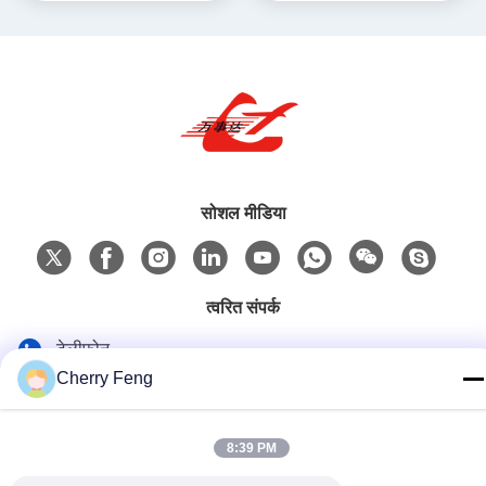
सोशल मीडिया
त्वरित संपर्क
टेलीफोन
Cherry Feng
86-135-84177887
ई-मेल
8:39 PM
sales@balerofchina.com