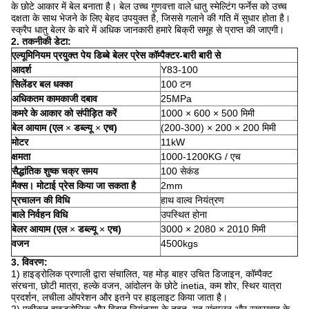
के छोटे आकार में बेल बनाता है।
बेल उच्च गुणवत्ता वाले धातु स्मेल्टिंग फर्नेस को उच्च
दक्षता के साथ भेजने के लिए बेहद उपयुक्त है, जिससे गलाने की गति में सुधार होता है।
स्क्रैप धातु बेलर के बारे में अधिक जानकारी हमारे बिक्री समूह से प्राप्त की जाएगी।
2. तकनीकी डेटा:
एल्यूमिनियम प्रयुक्त पेय डिब्बे बेलर प्रेस कॉम्पैक्टर-बारी बारी से
आदर्श
Y83-100
सिलेंडर बल धक्का
100 टन
अधिकतम कामकाजी दबाव
25MPa
कमरे के आकार को संपीड़ित करें
1000 × 600 × 500 मिमी
बेल आयाम (एल
×
डब्ल्यू
×
एच)
(200-300) × 200 × 200 मिमी
मोटर
11kW
क्षमता
1000-1200KG / एच
सैद्धांतिक शुष्क चक्र समय
100 सेकंड
मैक्स।
मोटाई प्रेस किया जा सकता है
2mm
प्रचालन की विधि
हाथ वाल्व नियंत्रण
बाले निर्वहन विधि
उपस्थित होना
बेलर आयाम (एल
×
डब्ल्यू
×
एच)
3000 × 2080 × 2010 मिमी
वजन
4500kgs
3. विवरण:
1) हाइड्रोलिक प्रणाली द्वारा संचालित, यह मोड़ बाहर उचित डिजाइन, कॉम्पैक्ट
संरचना, छोटी मात्रा, हल्के वजन, आंदोलन के छोटे inetia, कम शोर, स्थिर यात्रा
प्रदर्शन, लचीला ऑपरेशन और इतने पर हाइलाइट किया जाता है।