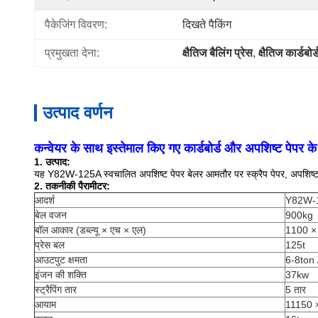
पैकेजिंग विवरण:
दिखते पैकिंग
प्रमुखता देना:
क्षैतिज बैलिंग प्रेस
, 
क्षैतिज कार्डबोर
उत्पाद वर्णन
कन्वेयर के साथ इस्तेमाल किए गए कार्डबोर्ड और अपशिष्ट पेपर के
1. उत्पाद:
यह Y82W-125A स्वचालित अपशिष्ट पेपर बेलर आमतौर पर स्क्रैप पेपर, अपशिष्ट दफ़्
2. तकनीकी पैरामीटर:
आदर्श
Y82W-
बेल वजन
900kg
बॉल आकार (डब्ल्यू × एच × एल)
1100 ×
प्रेस बल
125t
आउटपुट क्षमता
6-8ton 
इंजन की शक्ति
37kw
स्ट्रैपिंग तार
5 तार
आयाम
11150 