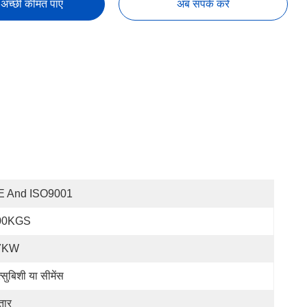
अच्छी कीमत पाएं
अब संपर्क करें
E And ISO9001
00KGS
7KW
त्सुबिशी या सीमेंस
तार