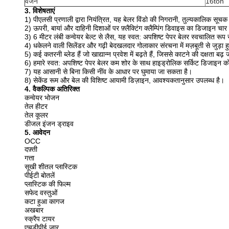
वजन
16ton
3. विशेषताएं
1) पीएलसी प्रणाली द्वारा नियंत्रित, यह बेलर विंडो की निगरानी, ​​तुल्यकालिक सूचक
2) ऊपरी, बायां और दाहिनी दिशाओं पर फ़्लैक्टिंग क्लैम्पिंग डिवाइस का डिजाइन च
3) 6 मीटर लंबी कन्वेयर बेल्ट से लैस, यह स्वत: अपशिष्ट पेपर बेलर स्वचालित रूप 
4) धकेलने वाली सिलेंडर और गढ़ी बेदखलदार गोलाकार संरचना में मज़बूती से जुड़ा ह
5) कई कतरनी ब्लेड हैं जो खाद्यान्न प्रवेश में बढ़ते हैं, जिससे काटने की दक्षता बढ़ 
6) हमारे स्वत: अपशिष्ट पेपर बेलर कम शोर के साथ हाइड्रोलिक सर्किट डिजाइन को
7) यह आसानी से बिना किसी नींव के आधार पर घुमाया जा सकता है।
8) सेकेंड रूम और बेल की विशिष्ट आयामी डिज़ाइन, आवश्यकतानुसार उपलब्ध है।
4. वैकल्पिक अतिरिक्त
कन्वेयर भोजन
तेल हीटर
तेल कूलर
डीजल इंजन ड्राइव
5. आवेदन
OCC
दफ़्ती
गत्ता
सूखी शीतल प्लास्टिक
पीईटी बोतलें
प्लास्टिक की फिल्म
सफेद वस्तुओं
कटा हुआ कागज
अखबार
स्क्रैप टायर
एचडीपीई जार