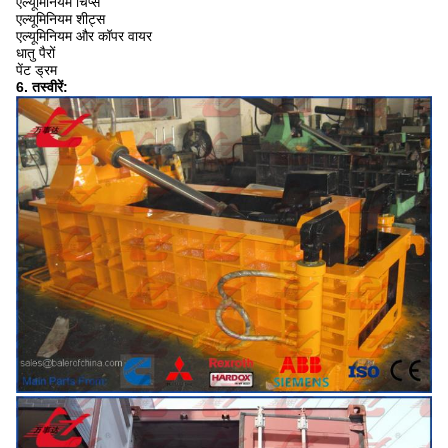
एल्यूमिनियम चिप्स
एल्यूमिनियम शीट्स
एल्यूमिनियम और कॉपर वायर
धातु पैरों
पेंट ड्रम
6. तस्वीरें: