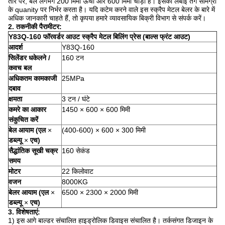
तौर पर, बेल लगभग 200 मिमी ऊंचा और 600 मिमी चौड़ा है।
इसकी लंबाई तंग सामग्री
के quanity पर निर्भर करता है।
यदि कटेम करने वाले इस स्क्रैप मेटल बेलर के बारे में
अधिक जानकारी चाहते हैं, तो कृपया हमारे व्यावसायिक बिक्री विभाग से संपर्क करें।
2. तकनीकी पैरामीटर:
Y83Q-160 फॉरवर्डर आउट स्क्रैप मेटल बिलिंग प्रेस (बाल्स फ्रंट आउट)
आदर्श
Y83Q-160
सिलेंडर धकेलने /
160 टन
कवच बल
अधिकतम कामकाजी
25MPa
दबाव
क्षमता
3 टन / घंटे
कमरे का आकार
1450 × 600 × 600 मिमी
संकुचित करें
बेल आयाम (एल
×
(400-600) × 600 × 300 मिमी
डब्ल्यू
×
एच)
सैद्धांतिक सूखी चक्र
160 सेकंड
समय
मोटर
22 किलोवाट
वजन
8000KG
बेलर आयाम (एल
×
6500 × 2300 × 2000 मिमी
डब्ल्यू
×
एच)
3. विशेषताएं:
1) इस आगे बाल्डर संचालित हाइड्रोलिक डिवाइस संचालित है।
तर्कसंगत डिजाइन के