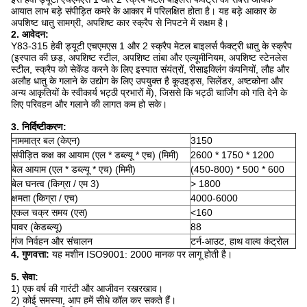
आयात लाभ बड़े संपीड़ित कमरे के आकार में परिलक्षित होता है।
यह बड़े आकार के
अपशिष्ट धातु सामग्री, अपशिष्ट कार स्क्रैप से निपटने में सक्षम है।
2. आवेदन:
Y83-315 हेवी ड्यूटी एचएमएस 1 और 2 स्क्रैप मेटल बाइलर्स फैक्ट्री धातु के स्क्रैप
(इस्पात की छड़, अपशिष्ट स्टील, अपशिष्ट तांबा और एल्यूमीनियम, अपशिष्ट स्टेनलेस
स्टील, स्क्रैप को सेकेंड करने के लिए इस्पात संयंत्रों, रीसाइक्लिंग कंपनियों, लौह और
अलौह धातु के गलाने के उद्योग के लिए उपयुक्त है कूउइड्स, सिलेंडर, अष्टकोना और
अन्य आकृतियों के स्वीकार्य भट्ठी प्रभारों में), जिससे कि भट्ठी चार्जिंग को गति देने के
लिए परिवहन और गलाने की लागत कम हो सके।
3. निर्दिष्टीकरण:
नाममात्र बल (केएन)
3150
संपीड़ित कक्ष का आयाम (एल * डब्ल्यू * एच) (मिमी)
2600 * 1750 * 1200
बेल आयाम (एल * डब्ल्यू * एच) (मिमी)
(450-800) * 500 * 600
बेल घनत्व (किग्रा / एम 3)
> 1800
क्षमता (किग्रा / एच)
4000-6000
एकल चक्र समय (एस)
<160
पावर (केडब्ल्यू)
88
गंज निर्वहन और संचालन
टर्न-आउट, हाथ वाल्व कंट्रोल
4. गुणवत्ता:
यह मशीन ISO9001: 2000 मानक पर लागू होती है।
5. सेवा:
1) एक वर्ष की गारंटी और आजीवन रखरखाव।
2) कोई समस्या, आप हमें सीधे कॉल कर सकते हैं।