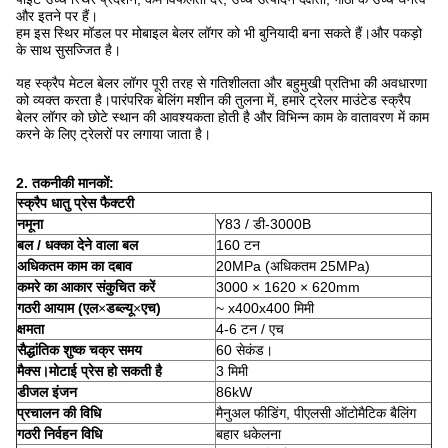
और इतने पर हैं।
हम इस स्थिर मॉडल पर मोबाइल बेलर लॉगर को भी बुनियादी बना सकते हैं।और पकड़ो
के साथ सुसज्जित है।
यह स्क्रैप मेटल बेलर लॉगर पूरी तरह से गतिशीलता और बहुमुखी प्रतिभा की अवधारणा
को व्यक्त करता है।पारंपरिक बेलिंग मशीन की तुलना में, हमारे ट्रेलर माउंटेड स्क्रैप
बेलर लॉगर को छोटे स्थान की आवश्यकता होती है और विभिन्न काम के वातावरण में काम
करने के लिए ट्रेलरों पर लगाया जाता है।
2. तकनीकी मानकों:
स्क्रैप धातु प्रेस फैक्टरी
नमूना
Y83 / डी-3000B
बल / धक्का देने वाला बल
160 टन
अधिकतम काम का दबाव
20MPa (अधिकतम 25MPa)
कमरे का आकार संकुचित करें
3000 × 1620 × 620mm
गठरी आयाम (एल
×
डब्ल्यू
×
एच)
~ x400x400 मिमी
क्षमता
4-6 टन / एच
सैद्धांतिक शुष्क चक्र समय
60 सेकंड।
मैक्स।मोटाई प्रेस हो सकती है
3 मिमी
डीजल इंजन
86kW
प्रचालन की विधि
मैनुअल फीडिंग, पीएलसी ऑटोमैटिक बैलिंग
गठरी निर्वहन विधि
बहार धकेलना