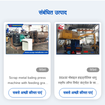
संबंधित उत्पाद
विडियो
विडियो
Scrap metal baling press
86kW मोबाइल हाइड्रोलिक धातु
machine with feeding grab
स्क्रैप लॉगर रिमोट कंट्रोल के साथ
for waste aluminum profile
बेलर
सबसे अच्छी कीमत पाएं
सबसे अच्छी कीमत पाएं
light scrap metal