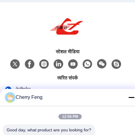
सोशल मीडिया
त्वरित संपर्क
टेलीफोन
Cherry Feng
86-135-84177887
ई-मेल
12:56 PM
sales@balerofchina.com
Good day, what product are you looking for?
पता