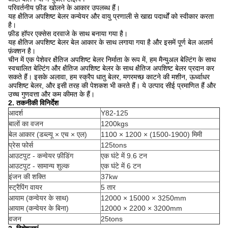
परिवर्तनीय फ़ीड खोलने के आकार उपलब्ध हैं।
यह क्षैतिज अपशिष्ट बेलर कन्वेयर और वायु प्रणाली से खाद्य पदार्थों को स्वीकार करता
है।
फ़ीड हॉपर एक्सेस दरवाजे के साथ बनाया गया है।
यह क्षैतिज अपशिष्ट बेलर बेल आकार के साथ लगाया गया है और इसमें पूर्ण बेल अलार्म
फ़ंक्शन है।
चीन में एक पेशेवर क्षैतिज अपशिष्ट बेलर निर्माता के रूप में, हम मैन्युअल बेल्टिंग के साथ
स्वचालित बेल्टिंग और क्षैतिज अपशिष्ट बेलर के साथ क्षैतिज अपशिष्ट बेलर प्रदान कर
सकते हैं। इसके अलावा, हम स्क्रैप धातु बेलर, मगरमच्छ काटने की मशीन, ऊर्ध्वाधर
अपशिष्ट बेलर, और इसी तरह की पेशकश भी करते हैं। ये उत्पाद सीई प्रमाणित हैं और
उच्च गुणवत्ता और कम कीमत के हैं।
2. तकनीकी विनिर्देश
आदर्श
Y82-125
बालों का वजन
1200kgs
बेल आकार (डब्ल्यू × एच × एल)
1100 × 1200 × (1500-1900) मिमी
प्रेस फोर्स
125tons
आउटपुट - कन्वेयर फ़ीडिंग
एक घंटे में 9.6 टन
आउटपुट - सामान्य शुल्क
एक घंटे में 6 टन
इंजन की शक्ति
37kw
स्ट्रैपिंग वायर
5 तार
आयाम (कन्वेयर के साथ)
12000 × 15000 × 3250mm
आयाम (कन्वेयर के बिना)
12000 × 2200 × 3200mm
वजन
25tons