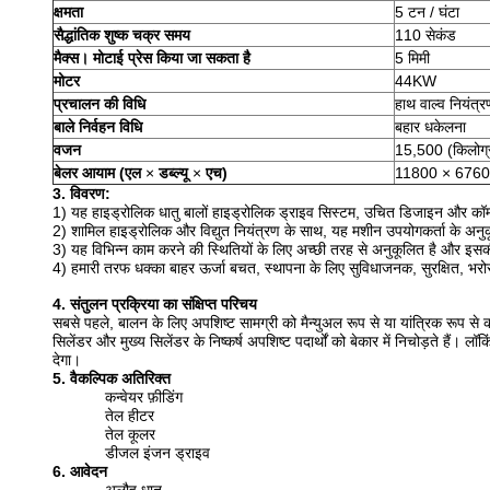
क्षमता
5 टन / घंटा
सैद्धांतिक शुष्क चक्र समय
110 सेकंड
मैक्स।
मोटाई प्रेस किया जा सकता है
5 मिमी
मोटर
44KW
प्रचालन की विधि
हाथ वाल्व नियंत्
बाले निर्वहन विधि
बहार धकेलना
वजन
15,500 (किलोग्
बेलर आयाम (एल
×
डब्ल्यू
×
एच)
11800 × 676
3. विवरण:
1) यह हाइड्रोलिक धातु बालों हाइड्रोलिक ड्राइव सिस्टम, उचित डिजाइन और कॉम्
2) शामिल हाइड्रोलिक और विद्युत नियंत्रण के साथ, यह मशीन उपयोगकर्ता के अन
3) यह विभिन्न काम करने की स्थितियों के लिए अच्छी तरह से अनुकूलित है और इसकी व
4) हमारी तरफ धक्का बाहर ऊर्जा बचत, स्थापना के लिए सुविधाजनक, सुरक्षित, भर
4. संतुलन प्रक्रिया का संक्षिप्त परिचय
सबसे पहले, बालन के लिए अपशिष्ट सामग्री को मैन्युअल रूप से या यांत्रिक रूप से कॉ
सिलेंडर और मुख्य सिलेंडर के निष्कर्ष अपशिष्ट पदार्थों को बेकार में निचोड़ते हैं।
लॉकि
देगा।
5. वैकल्पिक अतिरिक्त
कन्वेयर फ़ीडिंग
तेल हीटर
तेल कूलर
डीजल इंजन ड्राइव
6. आवेदन