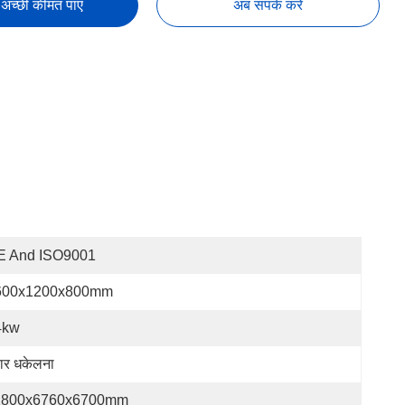
अच्छी कीमत पाएं
अब संपर्क करें
E And ISO9001
600x1200x800mm
4kw
ार धकेलना
1800x6760x6700mm