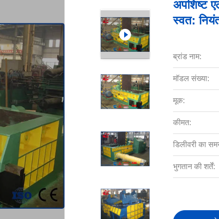
अपशिष्ट ए
स्वत: नियं
ब्रांड नाम:
मॉडल संख्या:
मूक:
कीमत:
डिलीवरी का सम
भुगतान की शर्तें: