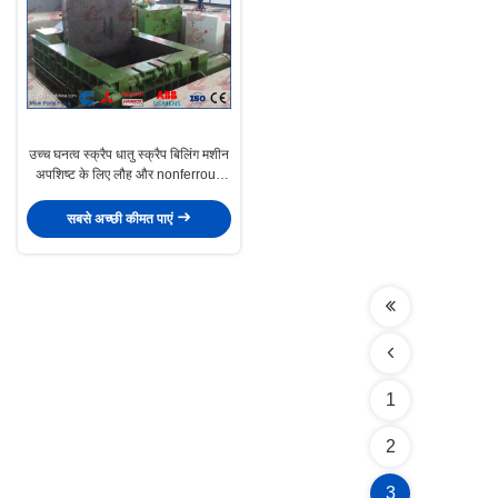
उच्च घनत्व स्क्रैप धातु स्क्रैप बिलिंग मशीन
अपशिष्ट के लिए लौह और nonferrous
धातु
सबसे अच्छी कीमत पाएं
1
2
3