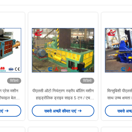
विडियो
विडियो
ंग प्रेस मशीन
पीएलसी ऑटो नियंत्रण स्क्रैप बॉलिंग मशीन
मित्सुबिशी पीएलस
प्रोफाइल बेलर
हाइड्रोलिक ड्राइव साइड 5 टन / एच
साथ उच्च क्षमता 
आउटपुट निर्वहन आउट आउट
ाएं
सबसे अच्छी कीमत पाएं
सबसे अच्