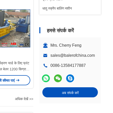
धातु स्क्रैप बालिंग मशीन
हमसे संपर्क करें
Mrs. Cherry Feng
sales@balerofchina.com
चक्रण यार्ड के लिए फ्रंट
0086-13584177887
टल बेलर 1200 किग्रा /
घंटा
छी कीमत पाएं
अब संपर्क करें
अधिक देखें >>